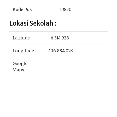
Kode Pos
:
13830
Lokasi Sekolah :
Latitude
:
-6.314.928
Longitude
:
106.884.023
Google
:
Maps