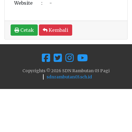
Website
:
-
Cetak
Kembali
Copyrights © 2026 SDN Rambutan 03 Pagi
sdnrambutan03.sch.id