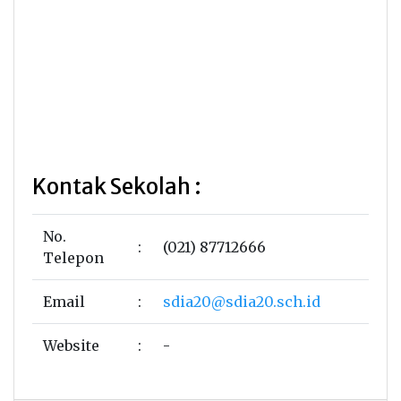
Kontak Sekolah :
No.
:
(021) 87712666
Telepon
Email
:
sdia20@sdia20.sch.id
Website
:
-